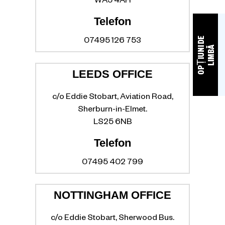
WA5 4AH
Telefon
O
P
Ț
I
U
N
D
E
L
I
M
B
07495 126 753
I
Ă
LEEDS OFFICE
c/o Eddie Stobart, Aviation Road,
Sherburn-in-Elmet.
LS25 6NB
Telefon
07495 402 799
NOTTINGHAM OFFICE
c/o Eddie Stobart, Sherwood Bus.