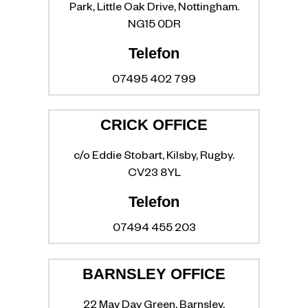
Park, Little Oak Drive, Nottingham.
NG15 0DR
Telefon
07495 402 799
CRICK OFFICE
c/o Eddie Stobart, Kilsby, Rugby.
CV23 8YL
Telefon
07494 455 203
BARNSLEY OFFICE
22 May Day Green, Barnsley.