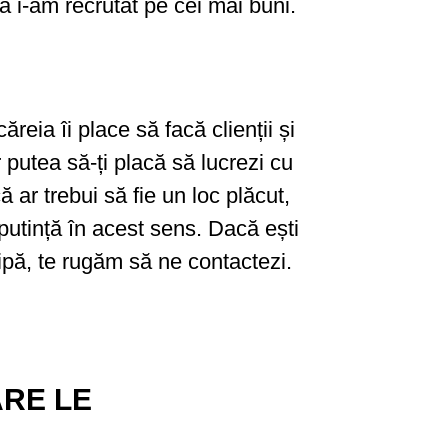
a i-am recrutat pe cei mai buni.
eia îi place să facă clienții și
putea să-ți placă să lucrezi cu
ar trebui să fie un loc plăcut,
putință în acest sens. Dacă ești
hipă, te rugăm să ne contactezi.
ARE LE