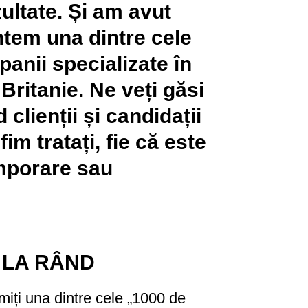
ultate. Și am avut
ntem una dintre cele
anii specializate în
Britanie. Ne veți găsi
 clienții și candidații
im tratați, fie că este
mporare sau
 LA RÂND
iți una dintre cele „1000 de