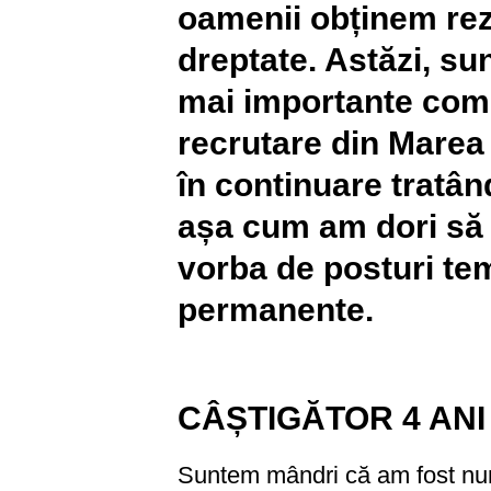
oamenii obținem rez
dreptate. Astăzi, su
mai importante comp
recrutare din Marea 
în continuare tratând
așa cum am dori să f
vorba de posturi te
permanente.
CÂȘTIGĂTOR 4 ANI
Suntem mândri că am fost num