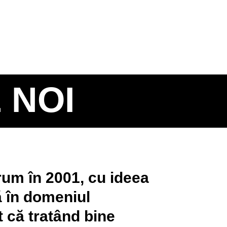
 NOI
rum în 2001, cu ideea
ă în domeniul
t că tratând bine