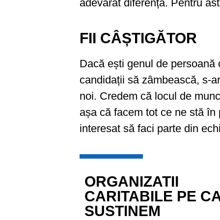
adevărat diferența. Pentru ast
FII CÂȘTIGĂTOR
Dacă ești genul de persoană căr
candidații să zâmbească, s-ar 
noi. Credem că locul de muncă 
așa că facem tot ce ne stă în 
interesat să faci parte din ec
ORGANIZATII
CARITABILE PE C
SUSTINEM