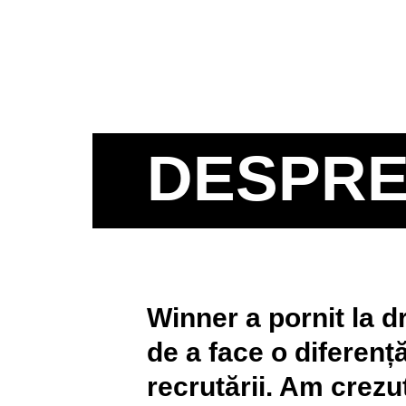
DESPRE
Winner a pornit la d
de a face o diferenț
recrutării. Am crezu