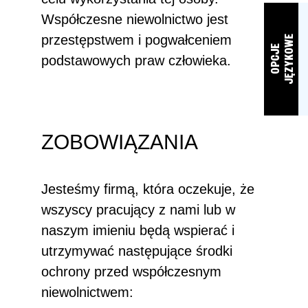
Współczesne niewolnictwo jest
przestępstwem i pogwałceniem
E
O
P
C
J
E
J
Ę
Z
Y
K
O
W
podstawowych praw człowieka.
ZOBOWIĄZANIA
Jesteśmy firmą, która oczekuje, że
wszyscy pracujący z nami lub w
naszym imieniu będą wspierać i
utrzymywać następujące środki
ochrony przed współczesnym
niewolnictwem: