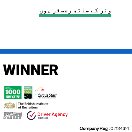
ونر کے ساتھ رجسٹر ہوں
WINNER
Company Reg :
07134314