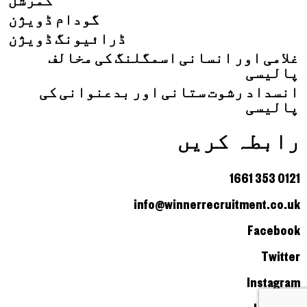
گودام ڈویژن
ڈرائیونگ ڈویژن
غلامی اور انسانی اسمگلنگ کی مخالف
پالیسی
انسداد رشوت ستانی اور بدعنوانی کی
پالیسی
رابطہ کریں
0121 353 1661
info@winnerrecruitment.co.uk
Facebook
Twitter
Instagram