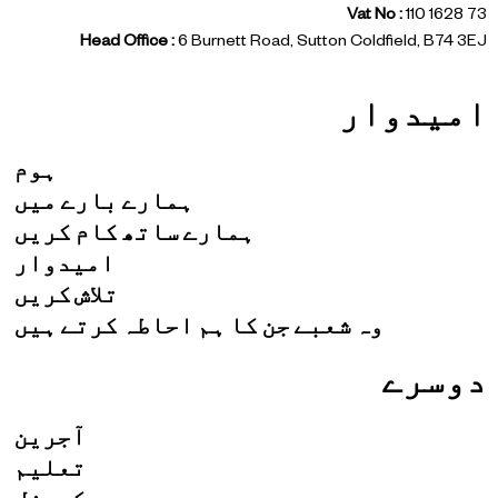
Vat No :
110 1628 73
Head Office :
6 Burnett Road, Sutton Coldfield, B74 3EJ
امیدوار
ہوم
ہمارے بارے میں
ہمارے ساتھ کام کریں
امیدوار
تلاش کریں
وہ شعبے جن کا ہم احاطہ کرتے ہیں
دوسرے
آجرین
تعلیم
کمرشل