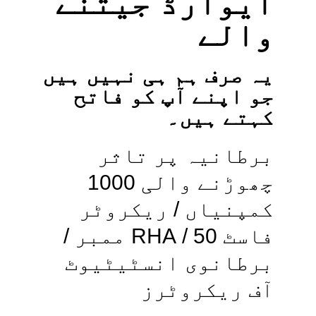
ایوارڈ جیتنے
والے
یہ صرف ہم ہی نہیں ہیں
جو اپنے آپ کو فاتح
کہتے ہیں۔
برطانیہ پر تاثر
چھوڑنے والی 1000
کمپنیاں / ریکروٹر
فاسٹ 50 / RHA ممبر /
برطانوی انسٹیٹیوٹ
آف ریکروٹرز