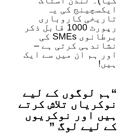
گیا)۔ لندن اسٹاک
ایکسچینج کی یہ
تاریخی کاروباری
رپورٹ 1000 قابل ذکر
برطانوی SMEs کی
نشاندہی کرتی ہے –
اور ہم ان میں سے ایک
ہیں!
“ہم لوگوں کے لیے
نوکریاں تلاش کرتے
ہیں اور نوکریوں
کے لیے لوگ ”