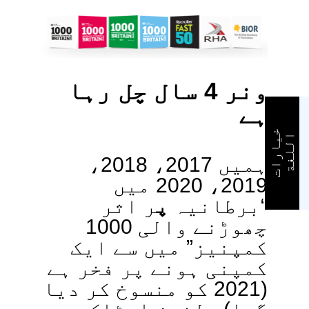
ونر 4 سال چل رہا
ہے
خ
ي
ا
ر
ا
ت
ل
ل
غ
ا
ة
ہمیں 2017، 2018،
2019، 2020 میں
“برطانیہ
پ
ر اثر
چھوڑنے والی 1000
کمپنیز” میں سے ایک
کمپنی ہونے پر فخر ہے
(2021 کو منسوخ کر دیا