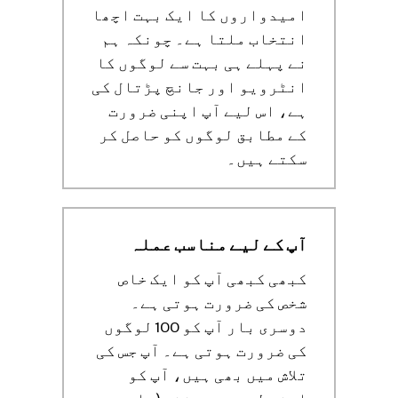
امیدواروں کا ایک بہت اچھا
انتخاب ملتا ہے۔ چونکہ ہم
نے پہلے ہی بہت سے لوگوں کا
انٹرویو اور جانچ پڑتال کی
ہے، اس لیے آپ اپنی ضرورت
کے مطابق لوگوں کو حاصل کر
سکتے ہیں۔
آپ کے لیے مناسب عملہ
کبھی کبھی آپ کو ایک خاص
شخص کی ضرورت ہوتی ہے۔
دوسری بار آپ کو 100 لوگوں
کی ضرورت ہوتی ہے۔ آپ جس کی
تلاش میں بھی ہیں، آپ کو