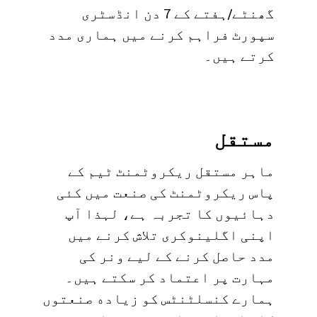
گھنٹے/ہفتے کے 7 دن انڈسٹری
سپورٹ فراہم کرنے میں ہماری مدد
کرتے ہیں۔
مستقل
ماہر مستقل ریکروٹمنٹ ٹیم کے
پاس ریکروٹمنٹ کی صنعت میں کئی
دہائیوں کا تجربہ ہے، لہذا آپ
اپنی اگلینوکری تلاش کرنے میں
مدد حاصل کرنے کے لیے ونر کی
مہارت پر اعتماد کر سکتے ہیں۔
ہمارے کنسلٹنٹس کو زیاده صنعتوں