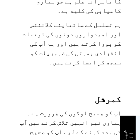
کا ماہرانہ علم ہے جو ہماری
کامیابی کی کلید ہے۔
ہم تسلسل کے ساتھاپنے کلائنٹس
اور امیدواروں دونوں کی توقعات
کو پورا کرتے ہیں اور ہم آپ کی
انفرادی بھرتی کی ضروریات کو
سمجھ کر ایسا کرتے ہیں۔
کمرشل
آپ کو صحیح لوگوں کی ضرورت ہے۔
ہماری ٹیم انہیں تلاش کرنے میں آپ
کی مدد کرنے کے لیے آپ کو صحیح