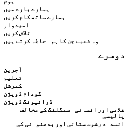
ہوم
ہمارے بارے میں
ہمارے ساتھ کام کریں
امیدوار
تلاش کریں
وہ شعبے جن کا ہم احاطہ کرتے ہیں
دوسرے
آجرین
تعلیم
کمرشل
گودام ڈویژن
ڈرائیونگ ڈویژن
غلامی اور انسانی اسمگلنگ کی مخالف
پالیسی
انسداد رشوت ستانی اور بدعنوانی کی