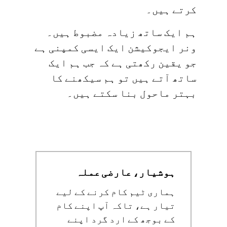
کرتے ہیں۔
ہم ایک ساتھ زیادہ مضبوط ہیں۔
ونر ایجوکیشن ایک ایسی کمپنی ہے
جو یقین رکھتی ہے کہ جب ہم ایک
ساتھ آتے ہیں تو ہم سیکھنے کا
بہتر ماحول بنا سکتے ہیں۔
ہوشیار، عارضی عملہ
ہماری ٹیم کام کرنے کے لیے
تیار ہے، تاکہ آپ اپنے کام
کے بوجھ کے ارد گرد اپنے