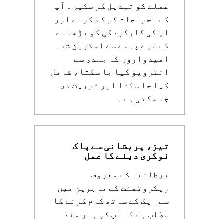
عملے کو تبدیل کر سکیں۔ آپ
کے اخراجات کو کم کرنے اور
آپ کی کارکردگی کو بڑھانے
کے لیے پہلے سے اسکرین شدہ
امیدواروں کا جلدی سے
انٹرویو کیا جا سکتا، شامل
کیا جا سکتا اور تربیت دی
جا سکتی ہے۔
تیز، پریشانی سے پاک
نوکری دینے کا عمل
برطانیہ کے معروف
ریکروٹمنٹ کے ماہرین میں
سے ایک کے ساتھ کام کرنے کا
مطلب ہے کہ آپ کو ہنر مند