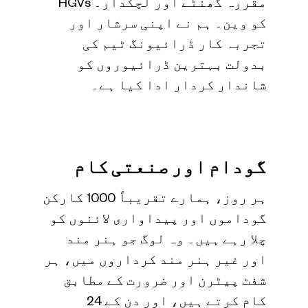
مقررہ گھنٹے اور لچکدار۔ HGVs
کو وین۔ ہم نے اپنی سرشار اور
تجربہ کار ڈرائیونگ ٹیم کی
بدولت بہترین ڈرائیوروں کو
شاندار کردار ادا کیا ہے۔
گودام اور صنعتی کام
ہر روز، ہمارے تقریباً 1000 کارکن
گوداموں اور پیداواری لائنوں کو
چلا رہے ہیں۔ وہ لوگ جو ہنر مند
اور غیر ہنر مند کرداروں میں، ہر
شفٹ پیٹرن اور ضرورت کے مطابق
کام کرتے ہیں، اور دن کے 24