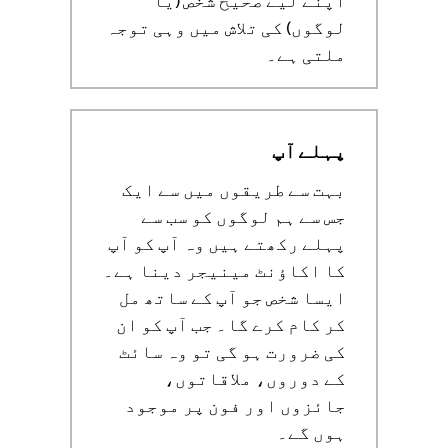
اپنے لیے صحیح شخص (یا
لوگوں) کی تلاش میں وہی توجہ
ملتی ہے۔
پہلے آپ
بہت سے طریقوں میں سے ایک
جس سے ہم لوگوں کو سب سے
پہلے رکھتے ہیں وہ آپ کو آپ
کا اکاؤنٹ مینیجر دینا ہے۔
ایسا شخص جو آپ کے ساتھ مل
کر کام کرے گا۔ جب آپ کو ان
کی ضرورت ہو گی تو وہ سائٹ
کے دوروں، ملاقاتوں،
جائزوں اور فون پر موجود
ہوں گے۔