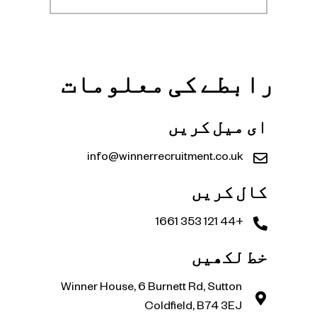
رابطے کی معلومات
ای میل کریں
info@winnerrecruitment.co.uk
کال کریں
+44 121 353 1661
خط لکھیں
Winner House, 6 Burnett Rd, Sutton
Coldfield, B74 3EJ