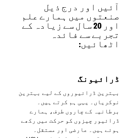
آئیں اور درج ذیل
صنعتوں میں ہمارے علم
اور 20 سال سے زیادہ کے
تجربے سے فائدہ
اٹھائیں:
ڈرائیونگ
بہترین ڈرائیوروں کے لیے بہترین
نوکریاں۔ یہی ہم کرتے ہیں۔
برطانیہ کے چاروں طرف، ہمارے
ڈرائیور چیزوں کو حرکت میں رکھے
ہوئے ہیں۔ عارضی اور مستقل۔