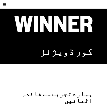
کور ڈویژنز
ہمارے تجربے سے فائدہ
اٹھائیں