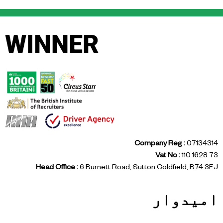
WINNER
Company Reg :
07134314
Vat No :
110 1628 73
Head Office :
6 Burnett Road, Sutton Coldfield, B74 3EJ
امیدوار