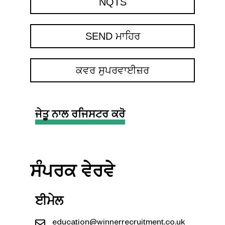
NQTS
SEND ਮਾਹਿਰ
ਕਵਰ ਸੁਪਰਵਾਈਜ਼ਰ
ਜੇਤੂ ਨਾਲ ਰਜਿਸਟਰ ਕਰੋ
ਸੰਪਰਕ ਵੇਰਵੇ
ਈਮੇਲ
education@winnerrecruitment.co.uk