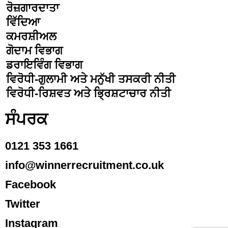
ਰੋਜ਼ਗਾਰਦਾਤਾ
ਵਿੱਦਿਆ
ਕਮਰਸ਼ੀਅਲ
ਗੋਦਾਮ ਵਿਭਾਗ
ਡਰਾਇਵਿੰਗ ਵਿਭਾਗ
ਵਿਰੋਧੀ-ਗੁਲਾਮੀ ਅਤੇ ਮਨੁੱਖੀ ਤਸਕਰੀ ਨੀਤੀ
ਵਿਰੋਧੀ-ਰਿਸ਼ਵਤ ਅਤੇ ਭ੍ਰਿਸ਼ਟਾਚਾਰ ਨੀਤੀ
ਸੰਪਰਕ
0121 353 1661
info@winnerrecruitment.co.uk
Facebook
Twitter
Instagram